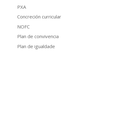
PXA
Concreción curricular
NOFC
Plan de convivencia
Plan de igualdade
Plan de lectura
Plan dixital
Plan de autoprotección
PAT e POAP
Plan de AD
PLEA
ALUMNADO
Cal. escolar 26-27 (prov.)