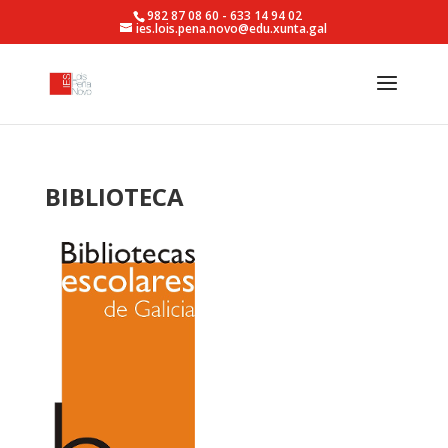
982 87 08 60 - 633 14 94 02
ies.lois.pena.novo@edu.xunta.gal
BIBLIOTECA