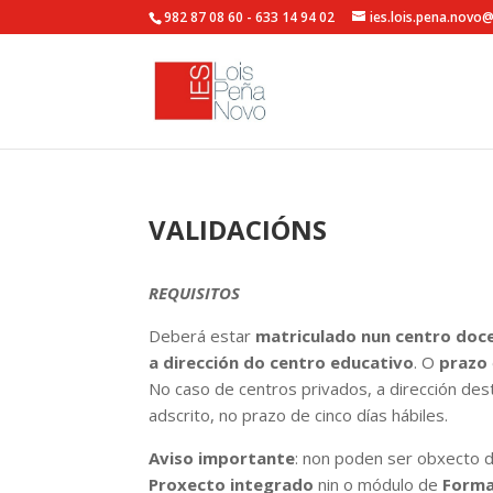
982 87 08 60 - 633 14 94 02
ies.lois.pena.novo
VALIDACIÓNS
REQUISITOS
Deberá estar
matriculado nun centro doc
a dirección do centro educativo
. O
prazo
No caso de centros privados, a dirección dest
adscrito, no prazo de cinco días hábiles.
Aviso importante
: non poden ser obxecto 
Proxecto integrado
nin o módulo de
Forma