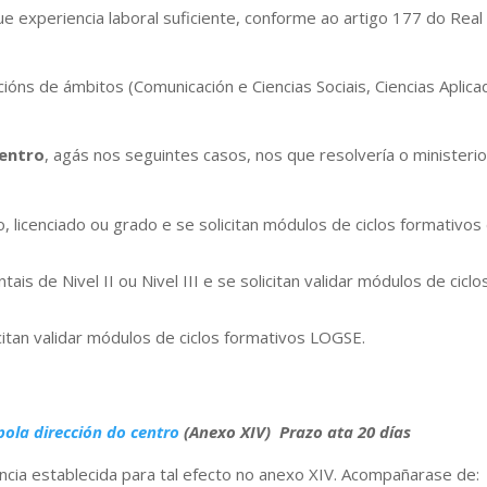
e experiencia laboral suficiente, conforme ao artigo 177 do Real
cións de ámbitos (Comunicación e Ciencias Sociais, Ciencias Aplica
centro
, agás nos seguintes casos, nos que resolvería o ministerio
o, licenciado ou grado e se solicitan módulos de ciclos formativos
s de Nivel II ou Nivel III e se solicitan validar módulos de ciclo
citan validar módulos de ciclos formativos LOGSE.
pola dirección do centro
(Anexo XIV) Prazo at
a 20 días
ancia establecida para tal efecto no anexo XIV. Acompañarase de: