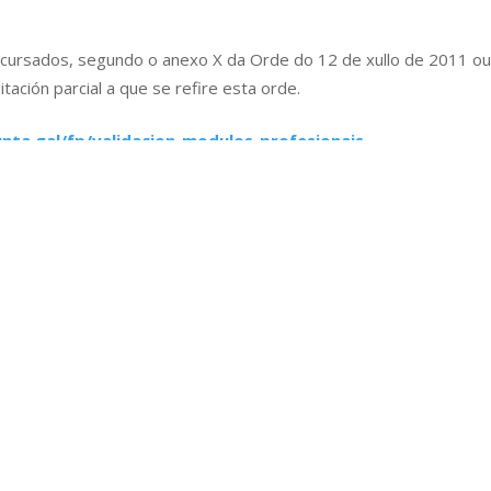
os cursados, segundo o anexo X da Orde do 12 de xullo de 2011 o
tación parcial a que se refire esta orde.
nta.gal/fp/validacion-modulos-profesionais
polo Ministerio
(Anexo V)
Prazo aberto ata a finalización do cu
 de outubro)
 cursados, expedida por un centro oficial
achegar os programas (orixinal ou fotocopia compulsada, e selad
validables polos módulos profesionais
a que se rexistre na sede electrónica do
portada.html
p.es/convalidaciones-equivalencias-
a-01-05