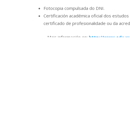
Fotocopia compulsada do DNI.
Certificación académica oficial dos estud
certificado de profesionalidade ou da acredi
Mais información en:
http://www.edu.xu
Formulario solicitude validacións a resolver 
escolar (recoméndase facelo antes de finais
Certificación académica oficial dos estudos
No caso de estudos universitarios deberá 
daquelas materias cursadas que podan ser 
Neste caso é imprescindible que o alumno/
Ministerio
https://sede.educacion.gob.es/
Máis información en:
https://www.todof
homologaciones/convalidaciones.html#cl