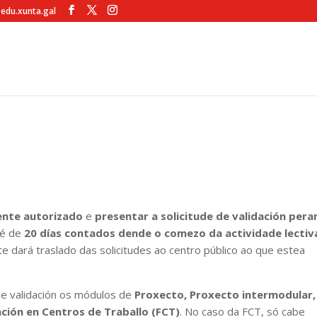
@edu.xunta.gal
ente autorizado
e
presentar a solicitude de validación pera
é de
20 días contados dende o comezo da actividade lectiv
e dará traslado das solicitudes ao centro público ao que estea
de validación os módulos de
Proxecto, Proxecto intermodular,
ción en Centros de Traballo (FCT)
. No caso da FCT, só cabe