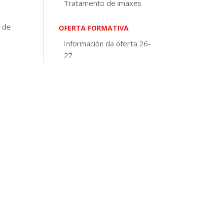
Tratamento de imaxes
u de
OFERTA FORMATIVA
Información da oferta 26-
27
Educación de adultos
rso
Galego e Castelán para
inmigrantes
Visita virtual
os)
Europass Certificate
DOCUMENTOS DE CENTRO
Normativa
PEC
PXA
Concreción curricular