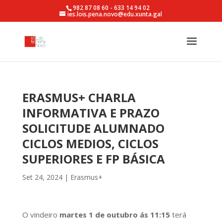
982 87 08 60 - 633 14 94 02
ies.lois.pena.novo@edu.xunta.gal
ERASMUS+ CHARLA
INFORMATIVA E PRAZO
SOLICITUDE ALUMNADO
CICLOS MEDIOS, CICLOS
SUPERIORES E FP BÁSICA
Set 24, 2024
|
Erasmus+
O vindeiro
martes 1 de outubro ás 11:15
terá