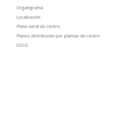
Organigrama
Localización
Plano xeral do centro
Planos distribución por plantas do centro
EDLG
Tratamento de imaxes
OFERTA FORMATIVA
Información da oferta 26-27
Educación de adultos
Galego e Castelán para inmigrantes
Visita virtual
Europass Certificate
DOCUMENTOS DE CENTRO