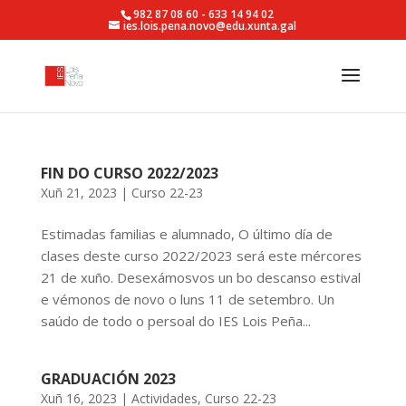
982 87 08 60 - 633 14 94 02
ies.lois.pena.novo@edu.xunta.gal
FIN DO CURSO 2022/2023
Xuñ 21, 2023
|
Curso 22-23
Estimadas familias e alumnado, O último día de
clases deste curso 2022/2023 será este mércores
21 de xuño. Desexámosvos un bo descanso estival
e vémonos de novo o luns 11 de setembro. Un
saúdo de todo o persoal do IES Lois Peña...
GRADUACIÓN 2023
Xuñ 16, 2023
|
Actividades
,
Curso 22-23