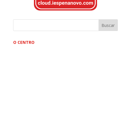
O CENTRO
Quen somos
Historia
Organigrama
Localización
Plano xeral do centro
Planos distribución por plantas do centro
EDLG
Tratamento de imaxes
OFERTA FORMATIVA