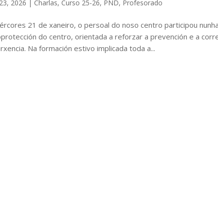
23, 2026
|
Charlas
,
Curso 25-26
,
PND
,
Profesorado
rcores 21 de xaneiro, o persoal do noso centro participou nunh
protección do centro, orientada a reforzar a prevención e a corre
xencia. Na formación estivo implicada toda a...