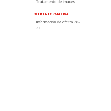
Tratamento de imaxes
OFERTA FORMATIVA
Información da oferta 26-
27
Educación de adultos
Galego e Castelán para
inmigrantes
Visita virtual
Europass Certificate
DOCUMENTOS DE CENTRO
Normativa
PEC
PXA
Concreción curricular