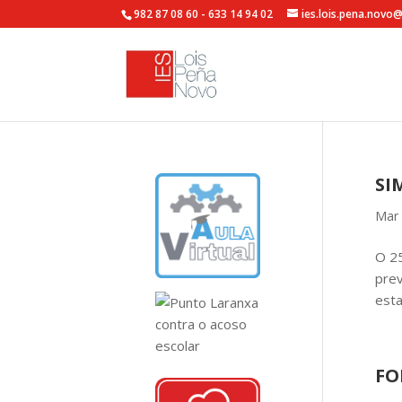
982 87 08 60 - 633 14 94 02
ies.lois.pena.novo
SI
Mar 
O 25
prev
esta
FO