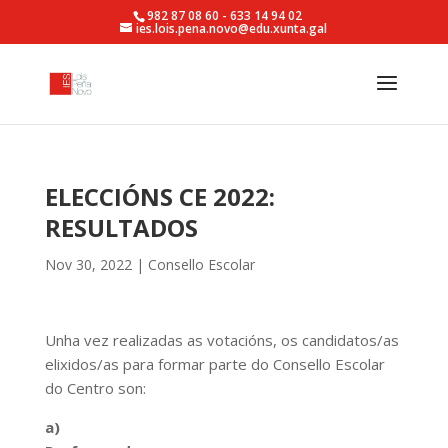
982 87 08 60 - 633 14 94 02
ies.lois.pena.novo@edu.xunta.gal
ELECCIÓNS CE 2022:
RESULTADOS
Nov 30, 2022
|
Consello Escolar
Unha vez realizadas as votacións, os candidatos/as
elixidos/as para formar parte do Consello Escolar
do Centro son:
a)