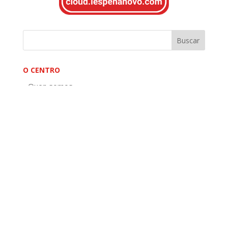
O CENTRO
Quen somos
Historia
Organigrama
Localización
Plano xeral do centro
Planos distribución por plantas do centro
EDLG
Tratamento de imaxes
OFERTA FORMATIVA