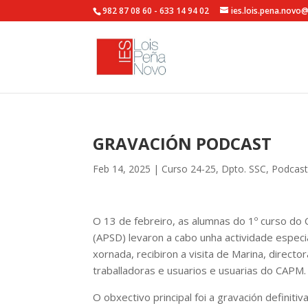
982 87 08 60 - 633 14 94 02
ies.lois.pena.novo
GRAVACIÓN PODCAST
Feb 14, 2025
|
Curso 24-25
,
Dpto. SSC
,
Podcast
O 13 de febreiro, as alumnas do 1º curso do 
(APSD) levaron a cabo unha actividade espec
xornada, recibiron a visita de Marina, direc
traballadoras e usuarios e usuarias do CAPM.
O obxectivo principal foi a gravación definit