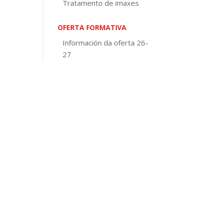
Tratamento de imaxes
OFERTA FORMATIVA
Información da oferta 26-
27
Educación de adultos
Galego e Castelán para
inmigrantes
Visita virtual
Europass Certificate
DOCUMENTOS DE CENTRO
Normativa
PEC
PXA
Concreción curricular