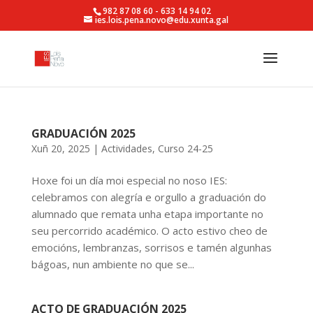
982 87 08 60 - 633 14 94 02
ies.lois.pena.novo@edu.xunta.gal
GRADUACIÓN 2025
Xuñ 20, 2025
|
Actividades
,
Curso 24-25
Hoxe foi un día moi especial no noso IES:
celebramos con alegría e orgullo a graduación do
alumnado que remata unha etapa importante no
seu percorrido académico. O acto estivo cheo de
emocións, lembranzas, sorrisos e tamén algunhas
bágoas, nun ambiente no que se...
ACTO DE GRADUACIÓN 2025