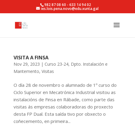
982 87 08 60 - 633 14 94 02
ies.lois.pena.novo@edu.xunta.gal
VISITA A FINSA
Nov 29, 2023
|
Curso 23-24
,
Dpto. Instalación e
Mantemento
,
Visitas
O día 28 de novembro o alumnado de 1º curso do
Ciclo Superior en Mecatrónica Industrial visitou as
instalacións de Finsa en Rábade, como parte das
visitas ás empresas colaboradoras do proxecto
desta FP Dual. Esta saída tivo por obxecto o
coñecemento, en primeira...