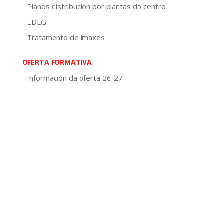
Planos distribución por plantas do centro
EDLG
Tratamento de imaxes
OFERTA FORMATIVA
Información da oferta 26-27
Educación de adultos
Galego e Castelán para inmigrantes
Visita virtual
Europass Certificate
DOCUMENTOS DE CENTRO
Normativa
PEC
PXA