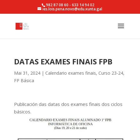
982 87 08 60 - 633 14 94 02
ies.lois.pena.novo@edu.xunta.gal
DATAS EXAMES FINAIS FPB
Mai 31, 2024
|
Calendario exames finais
,
Curso 23-24
,
FP Básica
Publicación das datas dos exames finais dos ciclos
básicos.