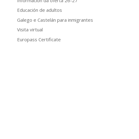
Información da oferta 26-27
Educación de adultos
Galego e Castelán para inmigrantes
Visita virtual
Europass Certificate
DOCUMENTOS DE CENTRO
Normativa
PEC
PXA
Concreción curricular
NOFC
Plan de convivencia
Plan de igualdade
Plan de lectura