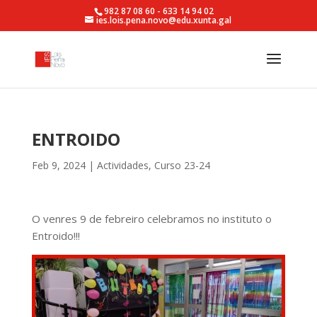
982 87 08 60 - 633 14 94 02
ies.lois.pena.novo@edu.xunta.gal
ENTROIDO
Feb 9, 2024
|
Actividades
,
Curso 23-24
O venres 9 de febreiro celebramos no instituto o
Entroido!!!