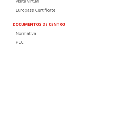
Visita virtual
Europass Certificate
DOCUMENTOS DE CENTRO
Normativa
PEC
PXA
Concreción curricular
NOFC
Plan de convivencia
Plan de igualdade
Plan de lectura
Plan dixital
Plan de autoprotección
PAT e POAP