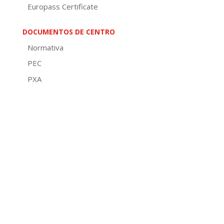
Europass Certificate
DOCUMENTOS DE CENTRO
Normativa
PEC
PXA
Concreción curricular
NOFC
Plan de convivencia
Plan de igualdade
Plan de lectura
Plan dixital
Plan de autoprotección
PAT e POAP
Plan de AD