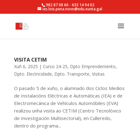
982 87 08 60 - 633 14 94 02
ies.lois.pena.novo@edu.xunta.gal
VISITA CETIM
Xuñ 6, 2025
|
Curso 24-25
,
Dpto Emprendemento
,
Dpto. Electricidade
,
Dpto. Transporte
,
Visitas
O pasado 5 de xuño, o alumnado dos Ciclos Medios
de Instalacións Eléctricas e Automáticas (IEA) e de
Electromecánica de Vehículos Automóbiles (EVA)
realizou unha visita ao CETIM (Centro Tecnolóxico
de Investigación Multisectorial), en Culleredo,
dentro do programa...