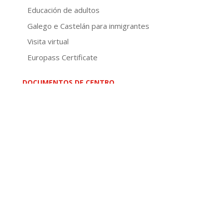
Educación de adultos
Galego e Castelán para inmigrantes
Visita virtual
Europass Certificate
DOCUMENTOS DE CENTRO
Normativa
PEC
PXA
Concreción curricular
NOFC
Plan de convivencia
Plan de igualdade
Plan de lectura