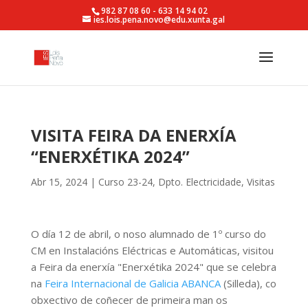
982 87 08 60 - 633 14 94 02
ies.lois.pena.novo@edu.xunta.gal
VISITA FEIRA DA ENERXÍA
“ENERXÉTIKA 2024”
Abr 15, 2024
|
Curso 23-24
,
Dpto. Electricidade
,
Visitas
O día 12 de abril, o noso alumnado de 1º curso do
CM en Instalacións Eléctricas e Automáticas, visitou
a Feira da enerxía "Enerxétika 2024" que se celebra
na
Feira Internacional de Galicia ABANCA
(Silleda), co
obxectivo de coñecer de primeira man os