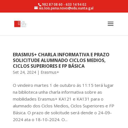
982 87 08 60 - 633 14 94 02
ies.lois.pena.novo@edu.xunta.gal
ERASMUS+ CHARLA INFORMATIVA E PRAZO
SOLICITUDE ALUMNADO CICLOS MEDIOS,
CICLOS SUPERIORES E FP BÁSICA
Set 24, 2024
|
Erasmus+
O vindeiro martes 1 de outubro ás 11:15 terá lugar
na biblioteca unha charla informativa sobre as
mobilidades Erasmus+ KA121 e KA131 para o
alumnado dos Ciclos Medios, Ciclos Superiores e FP
Básica. O prazo de solicitude será dende o 24-09-
2024 ata o 18-10-2024. O...