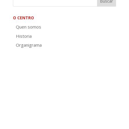
O CENTRO
Quen somos
Historia
Organigrama
Localización
Plano xeral do centro
Planos distribución por plantas do centro
EDLG
Tratamento de imaxes
OFERTA FORMATIVA
Información da oferta 26-27
Educación de adultos