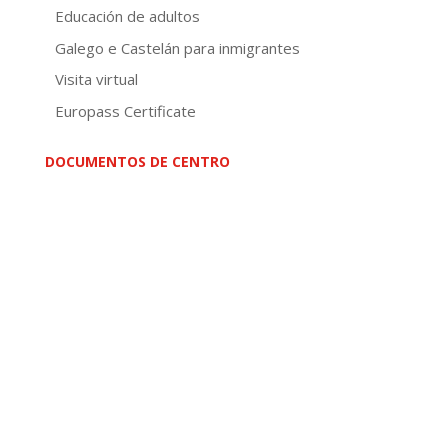
Educación de adultos
Galego e Castelán para inmigrantes
Visita virtual
Europass Certificate
DOCUMENTOS DE CENTRO
Normativa
PEC
PXA
Concreción curricular
NOFC
Plan de convivencia
Plan de igualdade
Plan de lectura
Plan dixital