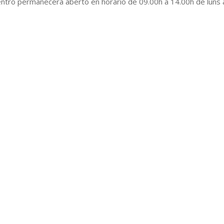
ntro permanecerá aberto en horario de 09.00h a 14.00h de luns 