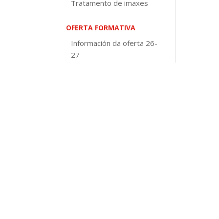
Tratamento de imaxes
OFERTA FORMATIVA
Información da oferta 26-
27
Educación de adultos
Galego e Castelán para
inmigrantes
Visita virtual
Europass Certificate
DOCUMENTOS DE CENTRO
Normativa
PEC
PXA
Concreción curricular