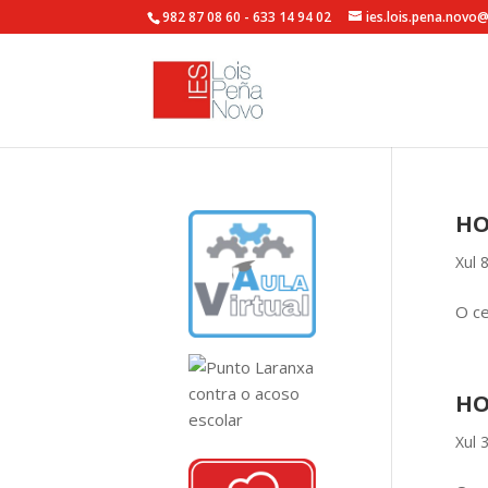
982 87 08 60 - 633 14 94 02
ies.lois.pena.novo
HO
Xul 
O ce
HO
Xul 